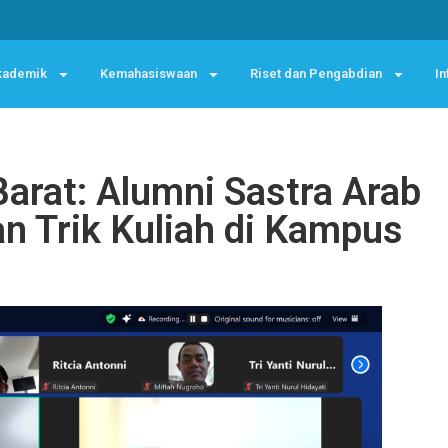
kademik
Kemahasiswaan
Riset dan Pengabdian
In
Barat: Alumni Sastra Arab
n Trik Kuliah di Kampus