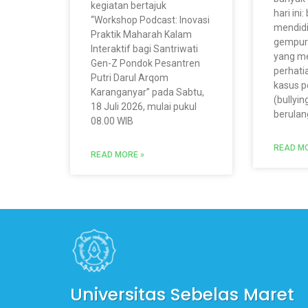
kegiatan bertajuk
hari in
“Workshop Podcast: Inovasi
mendidi
Praktik Maharah Kalam
gempur
Interaktif bagi Santriwati
yang me
Gen-Z Pondok Pesantren
perhati
Putri Darul Arqom
kasus 
Karanganyar” pada Sabtu,
(bullyin
18 Juli 2026, mulai pukul
berulan
08.00 WIB
READ MO
READ MORE »
Universitas Sebelas Maret