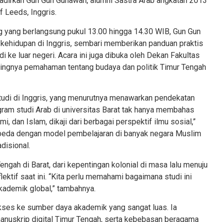
ghadirkan Gun Gun Gunawan, alumni Sastra Arab angkatan 2013
f Leeds, Inggris.
g yang berlangsung pukul 13.00 hingga 14.30 WIB, Gun Gun
hidupan di Inggris, sembari memberikan panduan praktis
i ke luar negeri. Acara ini juga dibuka oleh Dekan Fakultas
ingnya pemahaman tentang budaya dan politik Timur Tengah
udi di Inggris, yang menurutnya menawarkan pendekatan
gram studi Arab di universitas Barat tak hanya membahas
mi, dan Islam, dikaji dari berbagai perspektif ilmu sosial,”
erbeda dengan model pembelajaran di banyak negara Muslim
disional.
engah di Barat, dari kepentingan kolonial di masa lalu menuju
lektif saat ini. “Kita perlu memahami bagaimana studi ini
kademik global,” tambahnya.
kses ke sumber daya akademik yang sangat luas. Ia
uskrip digital Timur Tengah, serta kebebasan beragama