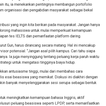
elain itu, ia menekankan pentingnya membangun portofolio
alam organisasi dan pengabdian masyarakat sebagai bekal
ibusi yang ingin kita berikan pada masyarakat. Jangan hanya
 mendorong mahasiswa untuk mulai memperkuat kemampuan
siapan tes IELTS dan pemanfaatan platform daring.
urut Gun, harus dirancang secara matang. Hal ini mencakup
visor potensial. “Jangan asal pilih kampus. Cari tahu siapa
anya. Ia juga menyinggung tentang peluang kerja paruh waktu
trategi untuk mengatasi tingginya biaya hidup.
kkan antusiasme tinggi, mulai dari membahas cara
s esai beasiswa yang memikat. Diskusi ini diakhiri dengan
akin banyak menyelenggarakan sesi serupa sebagai bentuk
untuk meningkatkan kemampuan bahasa Inggris, aktif
lusuri peluang beasiswa seperti LPDP, serta memanfaatkan