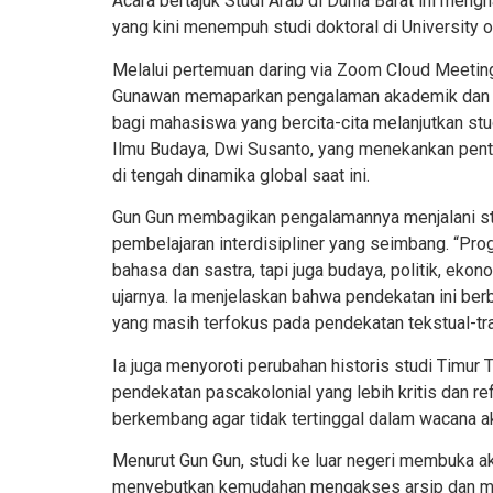
Acara bertajuk Studi Arab di Dunia Barat ini men
yang kini menempuh studi doktoral di University o
Melalui pertemuan daring via Zoom Cloud Meetin
Gunawan memaparkan pengalaman akademik dan ke
bagi mahasiswa yang bercita-cita melanjutkan stud
Ilmu Budaya, Dwi Susanto, yang menekankan pent
di tengah dinamika global saat ini.
Gun Gun membagikan pengalamannya menjalani st
pembelajaran interdisipliner yang seimbang. “Pro
bahasa dan sastra, tapi juga budaya, politik, ekono
ujarnya. Ia menjelaskan bahwa pendekatan ini b
yang masih terfokus pada pendekatan tekstual-tra
Ia juga menyoroti perubahan historis studi Timur T
pendekatan pascakolonial yang lebih kritis dan ref
berkembang agar tidak tertinggal dalam wacana a
Menurut Gun Gun, studi ke luar negeri membuka a
menyebutkan kemudahan mengakses arsip dan man