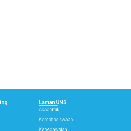
ing
Laman UNS
Akademik
Kemahasiswaan
Kepegawaian