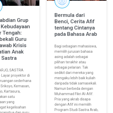
Bermula dari
abdian Grup
Benci, Cerita Afif
t Kebudayaan
tentang Cintanya
r Tengah:
pada Bahasa Arab
ekali Guru
awab Krisis
Bagi sebagian mahasiswa,
atian Anak
memilih jurusan bahasa
asing adalah sebagai
 Sastra
pilihan terakhir atau
sebagai pelarian. Tak
ARJO, SASTRA
sedikit dari mereka yang
Layar proyektor di
mengaku lebih baik kuliah
 ruangan sederhana
daripada tidak samasekali.
n Srikoyo, Kemasan,
Namun berbeda dengan
jo, Kartasura,
Muhammad Fikri Al-Afif.
akan satu
Pria yang akrab disapa
yaan yang
dengan Afif ini memilih
gat kegelisahan
Program Studi Sastra Arab,
orangtua dan guru