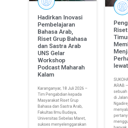
Hadirkan Inovasi
Peng
Pembelajaran
Rise
Bahasa Arab,
Timu
Riset Grup Bahasa
Memb
dan Sastra Arab
Menj
UNS Gelar
Perh
Workshop
lewat
Podcast Maharah
Kalam
SUKOH
ARAB — 
Karanganyar, 18 Juli 2026 –
sebuah
Tim Pengabdian kepada
di Jala
Masyarakat Riset Grup
Ngadire
Bahasa dan Sastra Arab,
menyal
Fakultas Ilmu Budaya,
pertan
Universitas Sebelas Maret,
menggu
sukses menyelenggarakan
banyak 