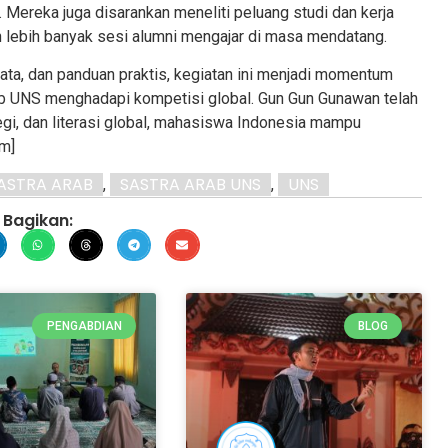
. Mereka juga disarankan meneliti peluang studi dan kerja
n lebih banyak sesi alumni mengajar di masa mendatang.
ta, dan panduan praktis, kegiatan ini menjadi momentum
b UNS menghadapi kompetisi global. Gun Gun Gunawan telah
gi, dan literasi global, mahasiswa Indonesia mampu
dm]
ASTRA ARAB
SASTRA ARAB UNS
UNS
,
,
Bagikan:
PENGABDIAN
BLOG