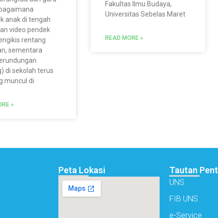
Fakultas Ilmu Budaya,
i: bagaimana
Universitas Sebelas Maret
k anak di tengah
an video pendek
READ MORE »
ngikis rentang
an, sementara
perundungan
g) di sekolah terus
g muncul di
RE »
Peta Lokasi
Tautan Pent
UNS
FIB UNS
e-Service