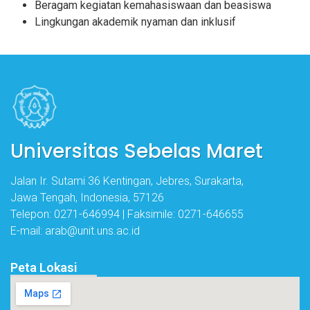
Beragam kegiatan kemahasiswaan dan beasiswa
Lingkungan akademik nyaman dan inklusif
Universitas Sebelas Maret
Jalan Ir. Sutami 36 Kentingan, Jebres, Surakarta,
Jawa Tengah, Indonesia, 57126
Telepon: 0271-646994 | Faksimile: 0271-646655
E-mail: arab@unit.uns.ac.id
Peta Lokasi