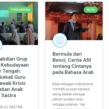
PENGABDIAN
BLOG
Bermula dari
abdian Grup
Benci, Cerita Afif
t Kebudayaan
tentang Cintanya
r Tengah:
pada Bahasa Arab
ekali Guru
awab Krisis
Bagi sebagian mahasiswa,
atian Anak
memilih jurusan bahasa
asing adalah sebagai
 Sastra
pilihan terakhir atau
sebagai pelarian. Tak
ARJO, SASTRA