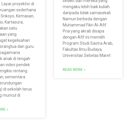
sedikit dari mereka yang
Layar proyektor di
mengaku lebih baik kuliah
 ruangan sederhana
daripada tidak samasekali.
n Srikoyo, Kemasan,
Namun berbeda dengan
jo, Kartasura,
Muhammad Fikri Al-Afif.
akan satu
Pria yang akrab disapa
yaan yang
dengan Afif ini memilih
gat kegelisahan
Program Studi Sastra Arab,
orangtua dan guru
Fakultas Ilmu Budaya,
i: bagaimana
Universitas Sebelas Maret
k anak di tengah
an video pendek
READ MORE »
ngikis rentang
an, sementara
perundungan
g) di sekolah terus
g muncul di
RE »