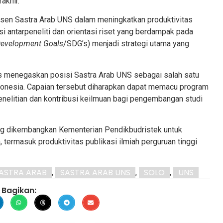
akhir.
dosen Sastra Arab UNS dalam meningkatkan produktivitas
si antarpeneliti dan orientasi riset yang berdampak pada
Development Goals
/SDG’s) menjadi strategi utama yang
us menegaskan posisi Sastra Arab UNS sebagai salah satu
Indonesia. Capaian tersebut diharapkan dapat memacu program
penelitian dan kontribusi keilmuan bagi pengembangan studi
ng dikembangkan Kementerian Pendikbudristek untuk
, termasuk produktivitas publikasi ilmiah perguruan tinggi
ASTRA ARAB
SASTRA ARAB UNS
SOLO
UNS
,
,
,
Bagikan: