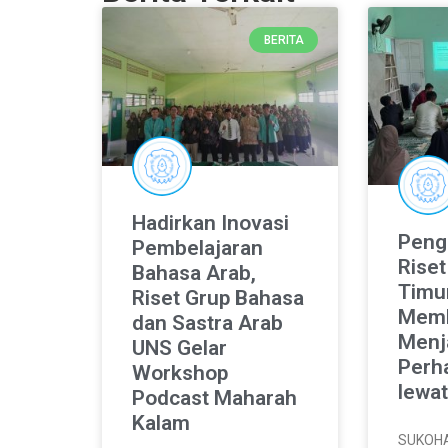
BERITA
Hadirkan Inovasi
Peng
Pembelajaran
Rise
Bahasa Arab,
Timu
Riset Grup Bahasa
Memb
dan Sastra Arab
Menj
UNS Gelar
Perh
Workshop
lewat
Podcast Maharah
Kalam
SUKOH