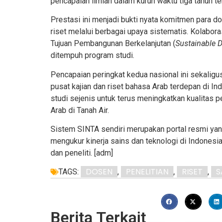
pencapaian ilmiah dalam kurun waktu tiga tahun ter
Prestasi ini menjadi bukti nyata komitmen para 
riset melalui berbagai upaya sistematis. Kolabora
Tujuan Pembangunan Berkelanjutan (
Sustainable 
ditempuh program studi.
Pencapaian peringkat kedua nasional ini sekalig
pusat kajian dan riset bahasa Arab terdepan di 
studi sejenis untuk terus meningkatkan kualitas 
Arab di Tanah Air.
Sistem SINTA sendiri merupakan portal resmi ya
mengukur kinerja sains dan teknologi di Indonesia
dan peneliti. [adm]
DOSEN
PENELITIAN
RISET
S
TAGS:
,
,
,
Berita Terkait