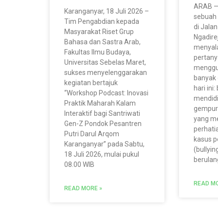
ARAB — 
Karanganyar, 18 Juli 2026 –
sebuah
Tim Pengabdian kepada
di Jala
Masyarakat Riset Grup
Ngadire
Bahasa dan Sastra Arab,
menyal
Fakultas Ilmu Budaya,
pertan
Universitas Sebelas Maret,
menggu
sukses menyelenggarakan
banyak 
kegiatan bertajuk
hari in
“Workshop Podcast: Inovasi
mendidi
Praktik Maharah Kalam
gempur
Interaktif bagi Santriwati
yang me
Gen-Z Pondok Pesantren
perhati
Putri Darul Arqom
kasus 
Karanganyar” pada Sabtu,
(bullyin
18 Juli 2026, mulai pukul
berulan
08.00 WIB
READ MO
READ MORE »