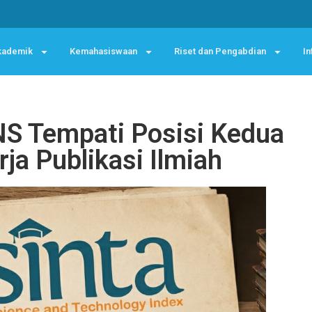
kademik
Kemahasiswaan
Riset dan Pengabdian
In
NS Tempati Posisi Kedua
ja Publikasi Ilmiah