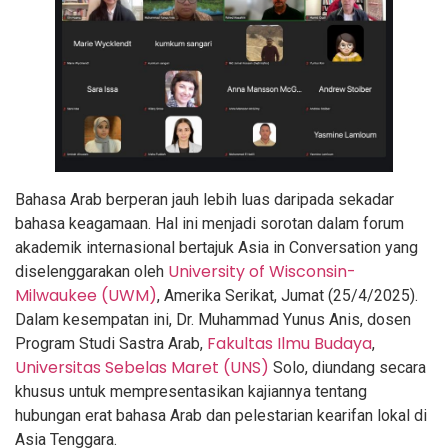
Bahasa Arab berperan jauh lebih luas daripada sekadar
bahasa keagamaan. Hal ini menjadi sorotan dalam forum
akademik internasional bertajuk Asia in Conversation yang
University of Wisconsin-
diselenggarakan oleh
Milwaukee (UWM)
, Amerika Serikat, Jumat (25/4/2025).
Dalam kesempatan ini, Dr. Muhammad Yunus Anis, dosen
Fakultas Ilmu Budaya
Program Studi Sastra Arab,
,
Universitas Sebelas Maret (UNS)
Solo, diundang secara
khusus untuk mempresentasikan kajiannya tentang
hubungan erat bahasa Arab dan pelestarian kearifan lokal di
Asia Tenggara.