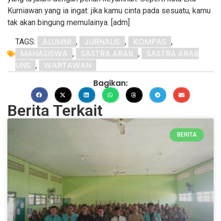
Kurniawan yang ia ingat: jika kamu cinta pada sesuatu, kamu
tak akan bingung memulainya. [adm]
ALUMNI
JURNALIS
KOMPAS
TAGS:
,
,
,
MAHASISWA
SASTRA ARAB
SASTRA ARAB
,
,
UNS
WARTAWAN
,
Bagikan:
Berita Terkait
BERITA