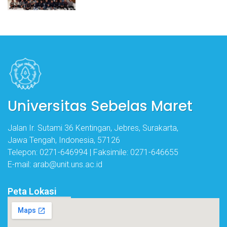
Universitas Sebelas Maret
Jalan Ir. Sutami 36 Kentingan, Jebres, Surakarta,
Jawa Tengah, Indonesia, 57126
Telepon: 0271-646994 | Faksimile: 0271-646655
E-mail: arab@unit.uns.ac.id
Peta Lokasi