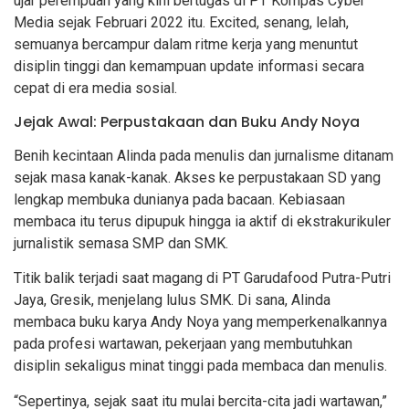
ujar perempuan yang kini bertugas di PT Kompas Cyber
Media sejak Februari 2022 itu. Excited, senang, lelah,
semuanya bercampur dalam ritme kerja yang menuntut
disiplin tinggi dan kemampuan update informasi secara
cepat di era media sosial.
Jejak Awal: Perpustakaan dan Buku Andy Noya
Benih kecintaan Alinda pada menulis dan jurnalisme ditanam
sejak masa kanak-kanak. Akses ke perpustakaan SD yang
lengkap membuka dunianya pada bacaan. Kebiasaan
membaca itu terus dipupuk hingga ia aktif di ekstrakurikuler
jurnalistik semasa SMP dan SMK.
Titik balik terjadi saat magang di PT Garudafood Putra-Putri
Jaya, Gresik, menjelang lulus SMK. Di sana, Alinda
membaca buku karya Andy Noya yang memperkenalkannya
pada profesi wartawan, pekerjaan yang membutuhkan
disiplin sekaligus minat tinggi pada membaca dan menulis.
“Sepertinya, sejak saat itu mulai bercita-cita jadi wartawan,”