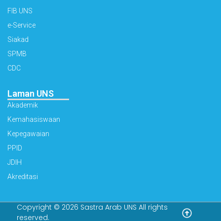
FIB UNS
e-Service
Siakad
SPMB
CDC
Laman UNS
Akademik
Kemahasiswaan
Kepegawaian
PPID
JDIH
Akreditasi
Copyright © 2026 Sastra Arab UNS All rights
reserved.