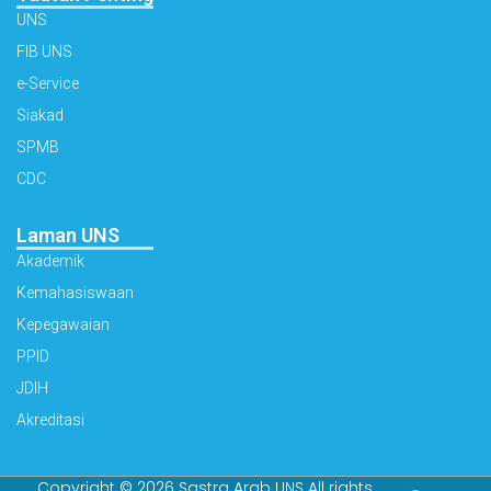
UNS
FIB UNS
e-Service
Siakad
SPMB
CDC
Laman UNS
Akademik
Kemahasiswaan
Kepegawaian
PPID
JDIH
Akreditasi
Copyright © 2026 Sastra Arab UNS All rights