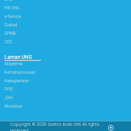
FIB UNS
e-Service
Siakad
SPMB
CDC
Laman UNS
Akademik
Kemahasiswaan
Kepegawaian
PPID
JDIH
Akreditasi
Copyright © 2026 Sastra Arab UNS All rights
reserved.