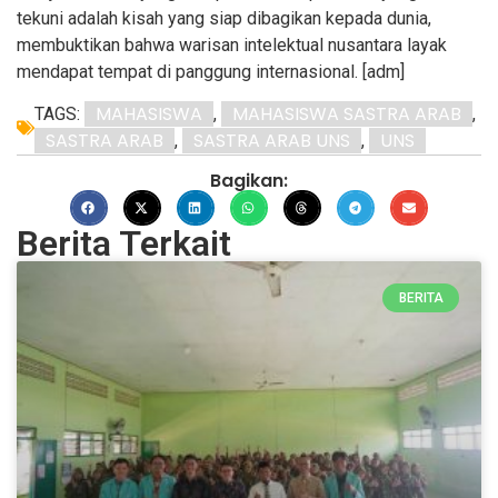
tekuni adalah kisah yang siap dibagikan kepada dunia,
membuktikan bahwa warisan intelektual nusantara layak
mendapat tempat di panggung internasional. [adm]
MAHASISWA
MAHASISWA SASTRA ARAB
TAGS:
,
,
SASTRA ARAB
SASTRA ARAB UNS
UNS
,
,
Bagikan:
Berita Terkait
BERITA