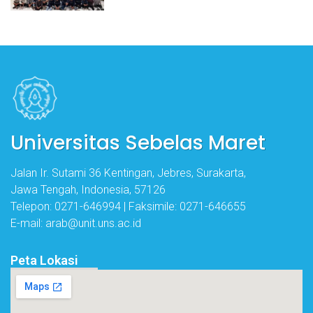
Universitas Sebelas Maret
Jalan Ir. Sutami 36 Kentingan, Jebres, Surakarta,
Jawa Tengah, Indonesia, 57126
Telepon: 0271-646994 | Faksimile: 0271-646655
E-mail: arab@unit.uns.ac.id
Peta Lokasi