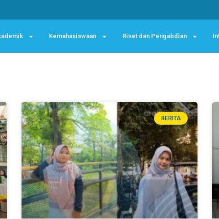
kademik
Kemahasiswaan
Riset dan Pengabdian
In
BERITA