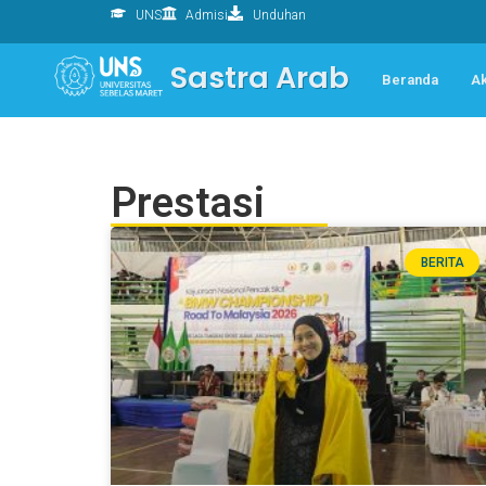
UNS
Admisi
Unduhan
Sastra Arab
Beranda
A
Prestasi
BERITA