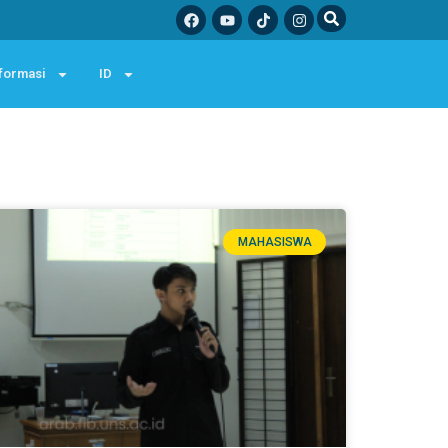
formasi
ID
MAHASISWA